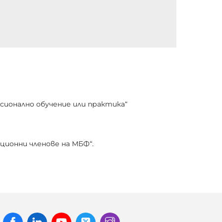
сионално обучение или практика“
ционни членове на МБФ“.
Facebook
Linked
Youtube
Twitter
Instagram