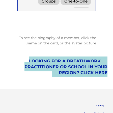
Transformational Breath
Groups
One-to-One
Online
To see the biography of a member, click the
name on the card, or the avatar picture.
LOOKING FOR A BREATHWORK
PRACTITIONER OR SCHOOL IN YOUR
REGION? CLICK HERE
بصمه