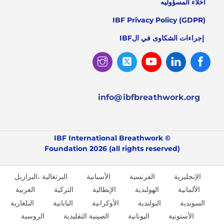
اخلاء المسؤوليه
IBF Privacy Policy (GDPR)
إجراءات الشكاوى في الIBF
Instagram
Twitter
Youtube
Linked
Facebook
In
info@ibfbreathwork.org
© IBF International Breathwork
Foundation 2026 (all rights reserved)
الإنجليزية
الفرنسية
الأسبانية
البرتغالية ،البرازيل
الألمانية
الهولندية
الإيطالية
التركية
العربية
السويدية
البولندية
الأوكرانية
اليابانية
البلغارية
الأستونية
اليونانية
الصينية التقليدية
الروسية