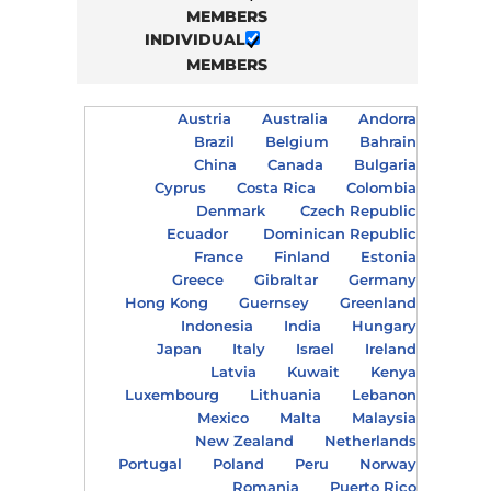
MEMBERS
INDIVIDUAL
MEMBERS
Austria
Australia
Andorra
Brazil
Belgium
Bahrain
China
Canada
Bulgaria
Cyprus
Costa Rica
Colombia
Denmark
Czech Republic
Ecuador
Dominican Republic
France
Finland
Estonia
Greece
Gibraltar
Germany
Hong Kong
Guernsey
Greenland
Indonesia
India
Hungary
Japan
Italy
Israel
Ireland
Latvia
Kuwait
Kenya
Luxembourg
Lithuania
Lebanon
Mexico
Malta
Malaysia
New Zealand
Netherlands
Portugal
Poland
Peru
Norway
Romania
Puerto Rico