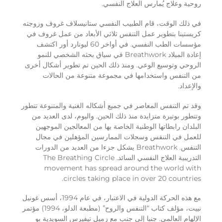
روحية وعلاج يُمارس العلاج النفسي.
في ذلك الوقت، قام الطبيب النفسي ستانيسلاف غروف وزوجته
كريستينا بتطوير عمل التنفس ثلاثي الأبعاد من عمل غروف في
مؤسسات الطب النفسي. في أواخر 60 ليونارد أور اكتشف
إعادة الميلاد Breathwork في سياق بحثه الشخصي للنمو
الروحي وتوسيع الوعي. ومنذ ذلك الحين تم تطوير أشكال أخرى
من التنفس واستخدامها في مجموعة متنوعة من الحالات
والإعداد.
وقد تم التنفس المعاصر في جميع أشكاله الغنية والمتنوعة تتطور
وتتطور بوتيرة متزايدة منذ ذلك الحين. واليوم، لدى العديد من
البلدان رابطاتها الوطنية الخاصة بها من المعالجين الموجهين
للعمل في التنفس وسجلات الممارسين المؤهلين في مجال
التنفس. Breathwork يشكل جزءا من العديد من الدورات
التدريبية العلاج النفسي السائد. The Breathing Circle
movement has spread around the world with
circles taking place in over 20 countries.
مع هذه الحركة الدولية في الاعتبار، في عام 1994، أسس غونيل
نييت، مؤلف كتاب “التنفس والروح” (مطبعة الدلو، 1994) مؤتمر
الإلهام العالمي. جنبا إلى جنب مع زميل تيفيرس السويدية بو