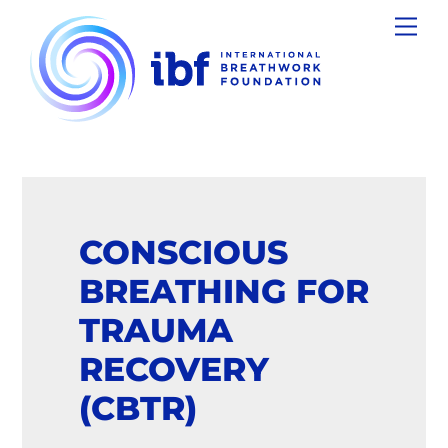
Skip
Men
to
content
CONSCIOUS
BREATHING FOR
TRAUMA
RECOVERY
(CBTR)