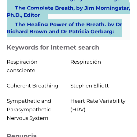
The Complete Breath, by Jim Morningstar,
Ph.D., Editor
The Healing Power of the Breath, by Dr
Richard Brown and Dr Patricia Gerbarg:
Keywords for Internet search
Respiración
Respiración
consciente
Coherent Breathing
Stephen Elliott
Sympathetic and
Heart Rate Variability
Parasympathetic
(HRV)
Nervous System
Renuncia