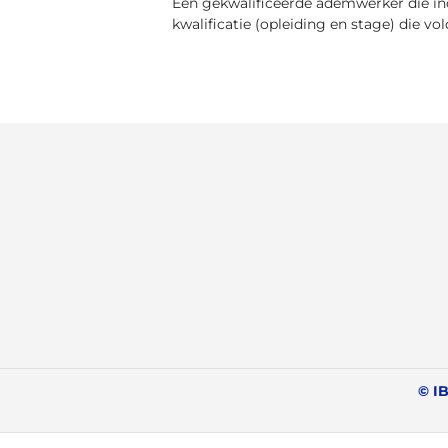
Een gekwalificeerde ademwerker die ind
kwalificatie (opleiding en stage) die v
© IB