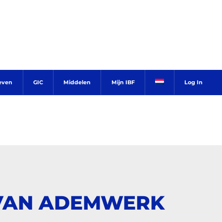
ieven
GIC
Middelen
Mijn IBF
Log In
 VAN ADEMWERK