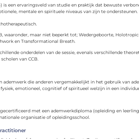
is een ervaringsveld van studie en praktijk dat bewuste verb
ionele, mentale en spirituele niveaus van zijn te ondersteunen.
hotherapeutisch.
CB, waaronder, maar niet beperkt tot; Wedergeboorte, Holotropi
hwork en Transformational Breath.
illende onderdelen van de sessie, evenals verschillende theoreti
e scholen van CCB.
en ademwerk die anderen vergemakkelijkt in het gebruik van ad
fysiek, emotioneel, cognitief of spiritueel welzijn in een indivi
 gecertificeerd met een ademwerkdiploma (opleiding en leerlin
tionale organisatie of opleidingsschool.
actitioner