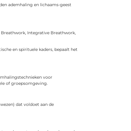
onden ademhaling en lichaams-geest
c Breathwork, Integrative Breathwork,
sche en spirituele kaders, bepaalt het
emhalingstechnieken voor
duele of groepsomgeving.
gwezen) dat voldoet aan de