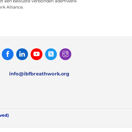
rd met een bewuste verbonden ademwerk
rk Alliance.
Facebook
Linked
Youtube
Twitter
Instagram
In
info@ibfbreathwork.org
rved)