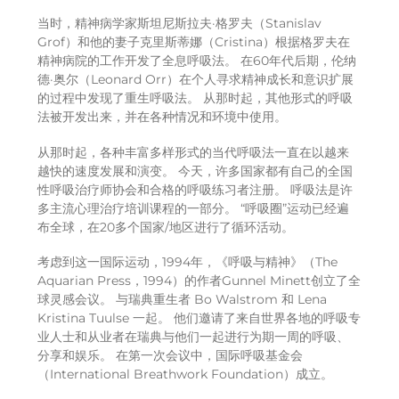
当时，精神病学家斯坦尼斯拉夫·格罗夫（Stanislav
Grof）和他的妻子克里斯蒂娜（Cristina）根据格罗夫在
精神病院的工作开发了全息呼吸法。 在60年代后期，伦纳
德·奥尔（Leonard Orr）在个人寻求精神成长和意识扩展
的过程中发现了重生呼吸法。 从那时起，其他形式的呼吸
法被开发出来，并在各种情况和环境中使用。
从那时起，各种丰富多样形式的当代呼吸法一直在以越来
越快的速度发展和演变。 今天，许多国家都有自己的全国
性呼吸治疗师协会和合格的呼吸练习者注册。 呼吸法是许
多主流心理治疗培训课程的一部分。 “呼吸圈”运动已经遍
布全球，在20多个国家/地区进行了循环活动。
考虑到这一国际运动，1994年，《呼吸与精神》（The
Aquarian Press，1994）的作者Gunnel Minett创立了全
球灵感会议。 与瑞典重生者 Bo Walstrom 和 Lena
Kristina Tuulse 一起。 他们邀请了来自世界各地的呼吸专
业人士和从业者在瑞典与他们一起进行为期一周的呼吸、
分享和娱乐。 在第一次会议中，国际呼吸基金会
（International Breathwork Foundation）成立。