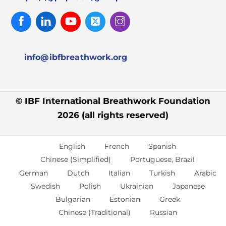
Facebook
Linked
Youtube
Twitter
Instagram
In
info@ibfbreathwork.org
© IBF International Breathwork Foundation
2026 (all rights reserved)
English
French
Spanish
Chinese (Simplified)
Portuguese, Brazil
German
Dutch
Italian
Turkish
Arabic
Swedish
Polish
Ukrainian
Japanese
Bulgarian
Estonian
Greek
Chinese (Traditional)
Russian