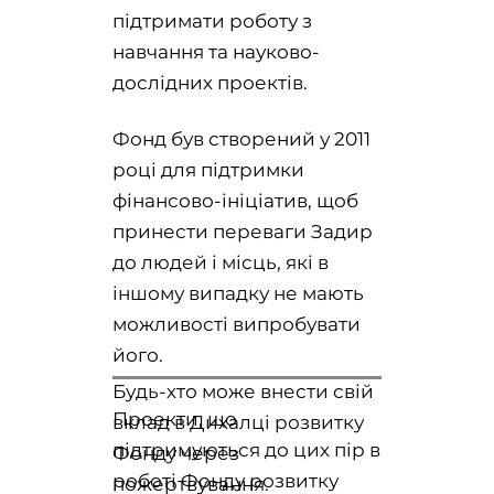
підтримати роботу з
навчання та науково-
дослідних проектів.
Фонд був створений у 2011
році для підтримки
фінансово-ініціатив, щоб
принести переваги Задир
до людей і місць, які в
іншому випадку не мають
можливості випробувати
його.
Будь-хто може внести свій
Проекти, що
вклад в Дихалці розвитку
підтримуються до цих пір в
Фонду через
роботі Фонду розвитку
пожертвування.