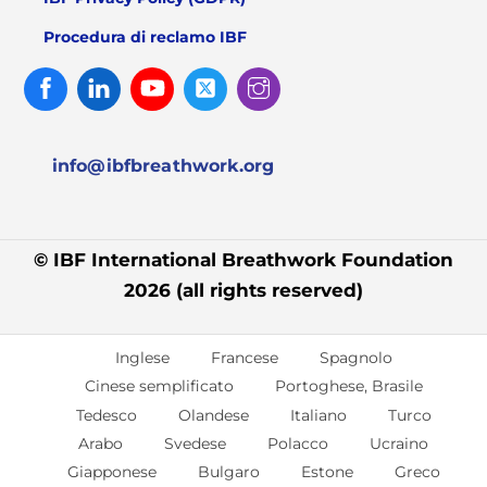
Procedura di reclamo IBF
Facebook
Linked
Youtube
Twitter
Instagram
In
info@ibfbreathwork.org
© IBF International Breathwork Foundation
2026 (all rights reserved)
Inglese
Francese
Spagnolo
Cinese semplificato
Portoghese, Brasile
Tedesco
Olandese
Italiano
Turco
Arabo
Svedese
Polacco
Ucraino
Giapponese
Bulgaro
Estone
Greco