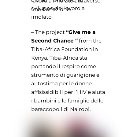
lavoro a imolato attraverso
sviluppo del lavoro a
una donazione.
imolato
– The project
“Give me a
Second Chance “
from the
Tiba-Africa Foundation in
Kenya. Tiba-Africa sta
portando il respiro come
strumento di guarigione e
autostima per le donne
afflsissidibili per l’HIV e aiuta
i bambini e le famiglie delle
baraccopoli di Nairobi.