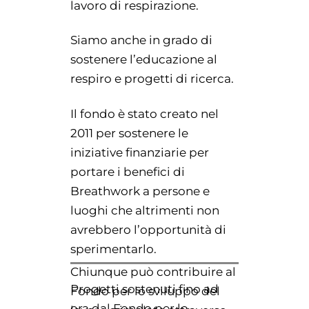
lavoro di respirazione.
Siamo anche in grado di
sostenere l’educazione al
respiro e progetti di ricerca.
Il fondo è stato creato nel
2011 per sostenere le
iniziative finanziarie per
portare i benefici di
Breathwork a persone e
luoghi che altrimenti non
avrebbero l’opportunità di
sperimentarlo.
Chiunque può contribuire al
Progetti sostenuti fino ad
Fondo per lo sviluppo del
ora dal Fondo per lo