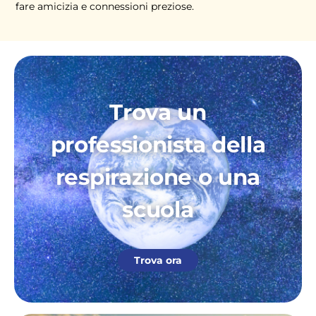
fare amicizia e connessioni preziose.
Trova un
professionista della
respirazione o una
scuola
Trova ora