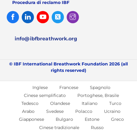
Procedura di reclamo IBF
Facebook
Linked
Youtube
Twitter
Instagram
In
info@ibfbreathwork.org
© IBF International Breathwork Foundation 2026 (all
rights reserved)
Inglese
Francese
Spagnolo
Cinese semplificato
Portoghese, Brasile
Tedesco
Olandese
Italiano
Turco
Arabo
Svedese
Polacco
Ucraino
Giapponese
Bulgaro
Estone
Greco
Cinese tradizionale
Russo