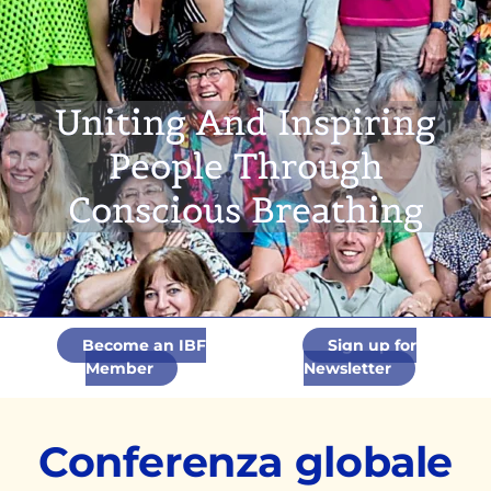
Uniting And Inspiring
People Through
Conscious Breathing
Become an IBF
Sign up for
Member
Newsletter
Conferenza globale