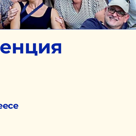
ренция
reece