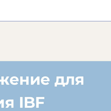
жение для
я IBF