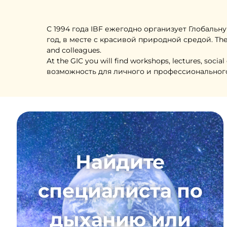
С 1994 года IBF ежегодно организует Глобаль
год, в месте с красивой природной средой. The GIC
and colleagues.
At the GIC you will find workshops, lectures, soci
возможность для личного и профессионального 
Найдите
специалиста по
дыханию или