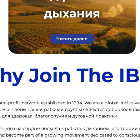
дыхания
Читать далее
y Join The I
on-profit network established in 1994. We are a global, inclusiv
ath. Все члены нашей рабочей группы являются добровольцам
для здоровья, благополучия и духовной практики.
ного на сердце подхода к работе с дыханием, его теории 
 become part of a growing movement dedicated to consciousne