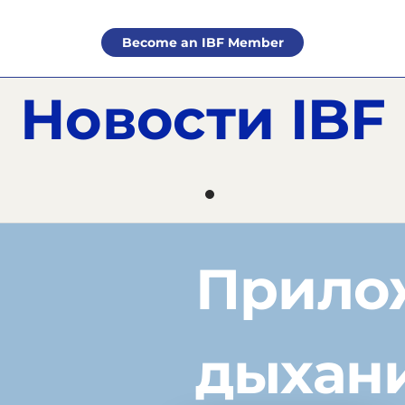
Become an IBF Member
Новости IBF
Прило
дыхани