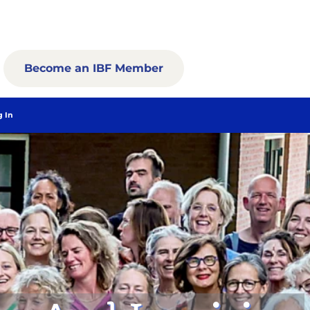
Become an IBF Member
g In