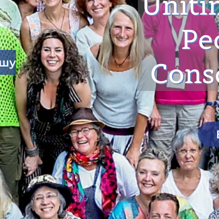
Uniti
Pe
ашу
Cons