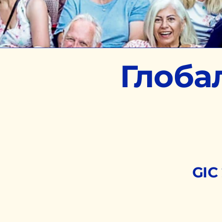
Глоба
GIC 