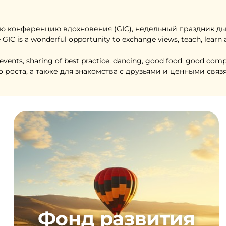
ную конференцию вдохновения (GIC), недельный праздник д
 is a wonderful opportunity to exchange views, teach, learn an
al events, sharing of best practice, dancing, good food, good co
роста, а также для знакомства с друзьями и ценными связ
Фонд развития