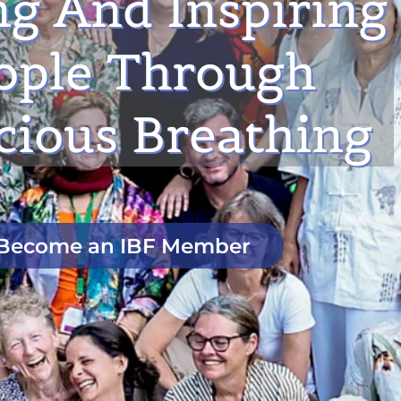
ng And Inspiring
ople Through
cious Breathing
Become an IBF Member