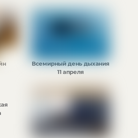
Всемирный день дыхания
йн
11 апреля
кая
а