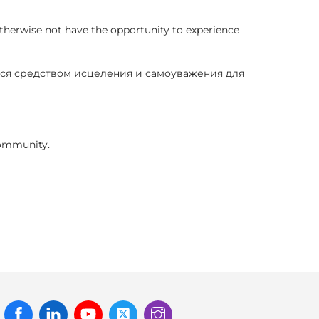
therwise not have the opportunity to experience
ется средством исцеления и самоуважения для
community.
Facebook
Linked
Youtube
Twitter
Instagram
In