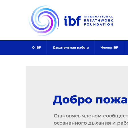
Skip
to
content
О IBF
Дыхательная работа
Члены IBF
Добро пожа
Становясь членом сообщест
осознанного дыхания и раб