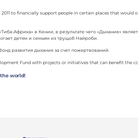
11 to financially support people in certain places that would o
«Тиба-Африка» в Кении, в результате чего «Дыхание» явля
гает детям и семьям из трущоб Найроби.
онд развития дыхания за счет пожертвований.
opment Fund with projects or initiatives that can benefit the 
the world!