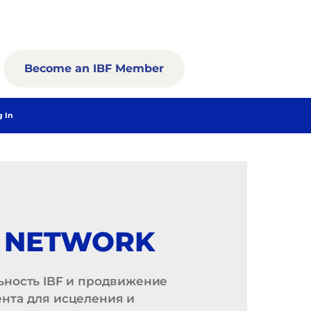
Become an IBF Member
g In
L NETWORK
ьность IBF и продвижение
нта для исцеления и