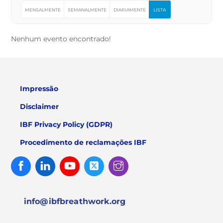
MENSALMENTE
SEMANALMENTE
DIARIAMENTE
LISTA
Nenhum evento encontrado!
Impressão
Disclaimer
IBF Privacy Policy (GDPR)
Procedimento de reclamações IBF
Facebook
Linked
Youtube
Twitter
Instagram
In
info@ibfbreathwork.org