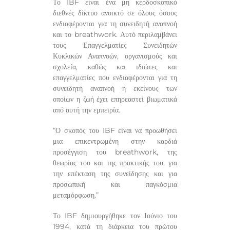
Το IBF είναι ένα μη κερδοσκοπικό
διεθνές δίκτυο ανοικτό σε όλους όσους
ενδιαφέρονται για τη συνειδητή αναπνοή
και το breathwork. Αυτό περιλαμβάνει
τους Επαγγελματίες Συνειδητών
Κυκλικών Αναπνοών, οργανισμούς και
σχολεία, καθώς και ιδιώτες και
επαγγελματίες που ενδιαφέρονται για τη
συνειδητή αναπνοή ή εκείνους των
οποίων η ζωή έχει επηρεαστεί βιωματικά
από αυτή την εμπειρία.
“Ο σκοπός του IBF είναι να προωθήσει
μια επικεντρωμένη στην καρδιά
προσέγγιση του breathwork, της
θεωρίας του και της πρακτικής του, για
την επέκταση της συνείδησης και για
προσωπική και παγκόσμια
μεταμόρφωση.”
Το IBF δημιουργήθηκε τον Ιούνιο του
1994, κατά τη διάρκεια του πρώτου