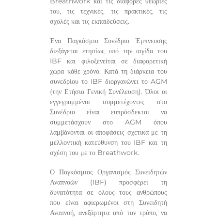
Breathwork και τις διάφορες θεωρίες
του, τις τεχνικές, τις πρακτικές, τις
σχολές και τις εκπαιδεύσεις.
Ένα Παγκόσμιο Συνέδριο Έμπνευσης
διεξάγεται ετησίως υπό την αιγίδα του
IBF και φιλοξενείται σε διαφορετική
χώρα κάθε χρόνο. Κατά τη διάρκεια του
συνεδρίου το IBF διοργανώνει το AGM
(την Ετήσια Γενική Συνέλευση). Όλοι οι
εγγεγραμμένοι συμμετέχοντες στο
Συνέδριο είναι ευπρόσδεκτοι να
συμμετάσχουν στο AGM όπου
λαμβάνονται οι αποφάσεις σχετικά με τη
μελλοντική κατεύθυνση του IBF και τη
σχέση του με το Breathwork.
Ο Παγκόσμιος Οργανισμός Συνειδητών
Αναπνοών (IBF) προσφέρει τη
δυνατότητα σε όλους τους ανθρώπους
που είναι αφιερωμένοι στη Συνειδητή
Αναπνοή, ανεξάρτητα από τον τρόπο, να