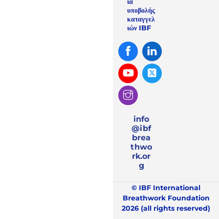
ία
υποβολής
καταγγελ
ιών IBF
Facebook
Linked
In
Youtube
Twitter
Instagram
info
@ibf
brea
thwo
rk.or
g
© IBF International
Breathwork Foundation
2026 (all rights reserved)