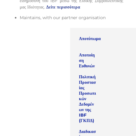
ειδημοσύνη του IBF μέσω της Ειδικής Συμβουλευτικής
μας Ιδιότητας.
Δείτε περισσότερα
Maintains, with our partner organisation
Αποτύπωμα
Αποποίη
ση
Ευθυνών
Πολιτική
Προστασ
ίας
Προσωπι
κών
Δεδομέν
ων της
IBF
(ΓΚΠΔ)
Διαδικασ