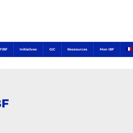
’IBF
Initiatives
GIC
Ressources
Mon IBF
BF