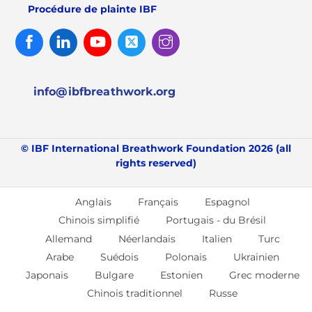
Procédure de plainte IBF
Facebook
Linked
Youtube
Twitter
Instagram
In
info@ibfbreathwork.org
© IBF International Breathwork Foundation 2026 (all
rights reserved)
Anglais
Français
Espagnol
Chinois simplifié
Portugais - du Brésil
Allemand
Néerlandais
Italien
Turc
Arabe
Suédois
Polonais
Ukrainien
Japonais
Bulgare
Estonien
Grec moderne
Chinois traditionnel
Russe