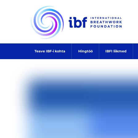
Skip
to
content
Teave IBF-i kohta
Hingtöö
IBFI liikmed