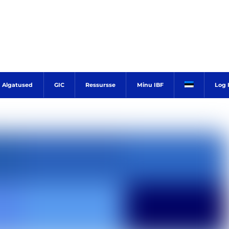
Algatused
GIC
Ressursse
Minu IBF
Log 