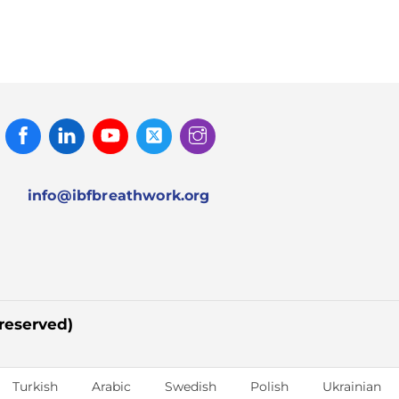
Facebook
Linked
Youtube
Twitter
Instagram
In
info@ibfbreathwork.org
 reserved)
Turkish
Arabic
Swedish
Polish
Ukrainian