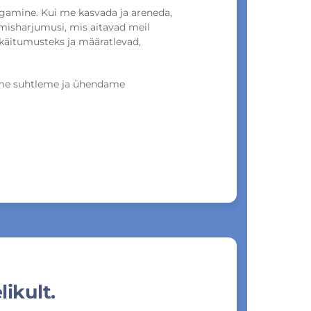
ngamine. Kui me kasvada ja areneda,
isharjumusi, mis aitavad meil
käitumusteks ja määratlevad,
s me suhtleme ja ühendame
likult.