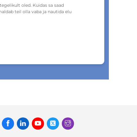
tegelikult oled. Kuidas sa saad
ldab teil olla vaba ja nautida elu
Facebook
Linked
Youtube
Twitter
Instagram
In