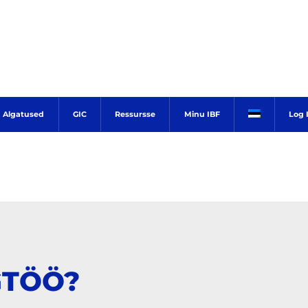
Algatused
GIC
Ressursse
Minu IBF
Log 
GTÖÖ?