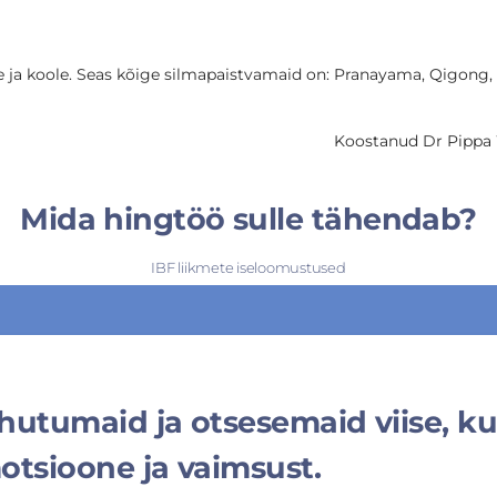
se ja koole. Seas kõige silmapaistvamaid on: Pranayama, Qigong
Koostanud Dr Pippa 
Mida hingtöö sulle tähendab?
IBF liikmete iseloomustused
hutumaid ja otsesemaid viise, k
otsioone ja vaimsust.