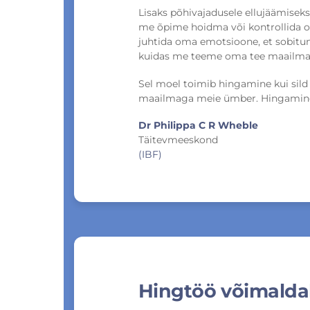
Lisaks põhivajadusele ellujäämisek
me õpime hoidma või kontrollida 
juhtida oma emotsioone, et sobitu
kuidas me teeme oma tee maailma
Sel moel toimib hingamine kui sild
maailmaga meie ümber. Hingamine o
Dr Philippa C R Wheble
Täitevmeeskond
(IBF)
Hingtöö võimaldab 