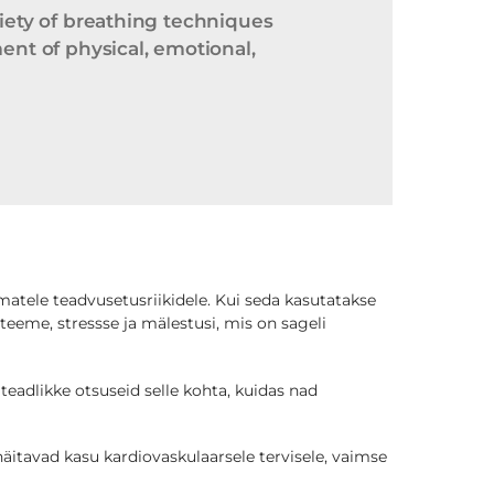
riety of breathing techniques
ent of physical, emotional,
atele teadvusetusriikidele. Kui seda kasutatakse
eeme, stressse ja mälestusi, mis on sageli
eadlikke otsuseid selle kohta, kuidas nad
itavad kasu kardiovaskulaarsele tervisele, vaimse