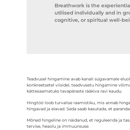
Breathwork is the experientia
utilised individually and in 
cognitive, or spiritual well-be
Teadvusel hingamine avab kanali sügavamale eluolu
konkreetsetel viisidel, teadvusetu hingamine võim
kättesaamatuks tavapäraste rääkiva ravi kaudu.
Hingtöö loob turvalise raamistiku, mis annab hinge
hingavad ja elavad. Seda saab kasutada, et parandad
Mõned hingeline on näidanud, et reguleerida ja ta
tervise, heaolu ja immuunsuse.