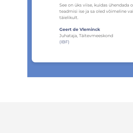
See on üks viise, kuidas ühendada o
teadmisi ise ja sa oled võimeline v
täielikult.
Geert de Vleminck
Juhataja, Täitevmeeskond
(IBF)