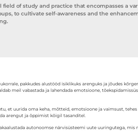
l field of study and practice that encompasses a va
groups, to cultivate self-awareness and the enhancem
ing.
korrale, pakkudes alustööd isiklikuks arenguks ja jõudes kõrgem
aldab meil vabastada ja lahendada emotsioone, tõekspidamissüst
tu, et uurida oma keha, mõtteid, emotsioone ja vaimsust, tehes t
a arengut ja õppimist kõigil tasanditel.
sakaalustada autonoomse närvisüsteemi uute uuringutega, mis nä