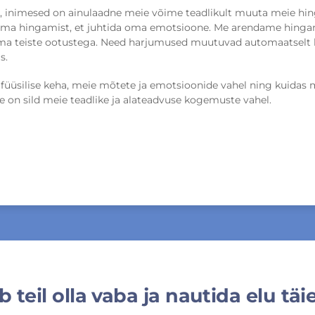
s, inimesed on ainulaadne meie võime teadlikult muuta meie hi
oma hingamist, et juhtida oma emotsioone. Me arendame hingam
ma teiste ootustega. Need harjumused muutuvad automaatselt 
s.
 füüsilise keha, meie mõtete ja emotsioonide vahel ning kuida
n sild meie teadlike ja alateadvuse kogemuste vahel.
teil olla vaba ja nautida elu täie