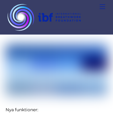
Skip
Men
to
content
Nya funktioner: