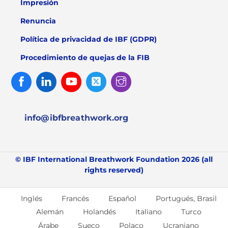
Impresión
Renuncia
Política de privacidad de IBF (GDPR)
Procedimiento de quejas de la FIB
Facebook
Linked
Youtube
Twitter
Instagram
In
info@ibfbreathwork.org
© IBF International Breathwork Foundation 2026 (all
rights reserved)
Inglés
Francés
Español
Portugués, Brasil
Alemán
Holandés
Italiano
Turco
Árabe
Sueco
Polaco
Ucraniano