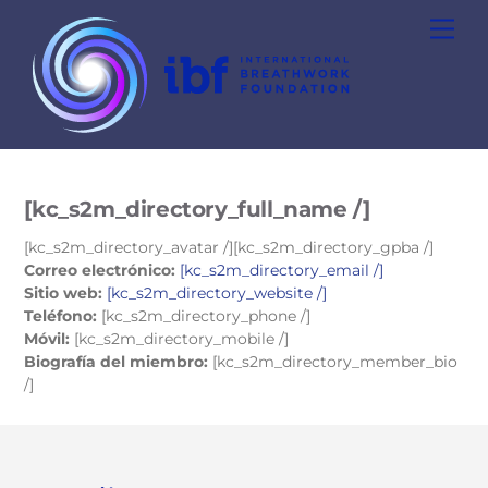
Skip
Men
to
content
[kc_s2m_directory_full_name /]
[kc_s2m_directory_avatar /][kc_s2m_directory_gpba /]
Correo electrónico:
[kc_s2m_directory_email /]
Sitio web:
[kc_s2m_directory_website /]
Teléfono:
[kc_s2m_directory_phone /]
Móvil:
[kc_s2m_directory_mobile /]
Biografía del miembro:
[kc_s2m_directory_member_bio
/]