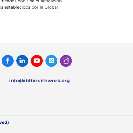
rtificados con una cualificación
s establecidos por la Global
Facebook
Linked
Youtube
Twitter
Instagram
In
info@ibfbreathwork.org
rved)