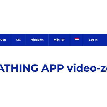
ieven
GIC
Middelen
Mijn IBF
Log In
ATHING APP video-ze