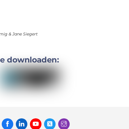
ig & Jane Siegert
te downloaden:
Facebook
Linked
Youtube
Twitter
Instagram
In