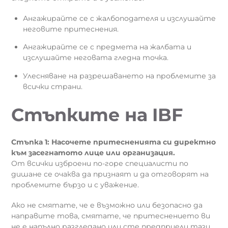
Ангажирайте се с жалбоподателя и изслушайте
неговите притеснения.
Ангажирайте се с предмета на жалбата и
изслушайте неговата гледна точка.
Улесняване на разрешаването на проблемите за
всички страни.
Стъпките на IBF
Стъпка 1: Насочете притесненията си директно
към засегнатото лице или организация.
От всички изброени по-горе специалисти по
дишане се очаква да признаят и да отговорят на
проблемите бързо и с уважение.
Ако не смятате, че е възможно или безопасно да
направите това, смятате, че притеснението ви
не е напълно разгледано или сте предприели тази