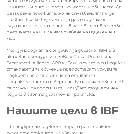
като се вслушваме и отговаряме на мненията на
нашите клиенти, колеги, учители и общност. Да
реагираме положително на оплакванията и да
правим всичко възможно, за да се поучим от
случилото се и да се поправим, е в съответствие
с етиката на IBF за насърчаване на изцеление и
мир.
Международната фондация за дишане (IBF) е в
активно сътрудничество с Global Professional
Breathwork Alliance (GPBA). Техният етичен кодекс и
стандарти за обучение предоставят услуги за
подкрепа по отношение на етиката и
неправомерното поведение. Всички членове на IBF
са длъжни да подпишат и спазват този етичен
кодекс в своята дихателна практика.
Нашите цели в IBF
Ще подкрепим и двете страни да направят
следното открито и с уважение: