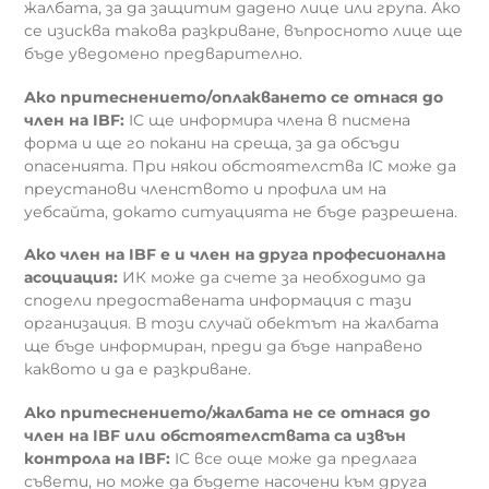
жалбата, за да защитим дадено лице или група. Ако
се изисква такова разкриване, въпросното лице ще
бъде уведомено предварително.
Ако притеснението/оплакването се отнася до
член на IBF:
IC ще информира члена в писмена
форма и ще го покани на среща, за да обсъди
опасенията. При някои обстоятелства IC може да
преустанови членството и профила им на
уебсайта, докато ситуацията не бъде разрешена.
Ако член на IBF е и член на друга професионална
асоциация:
ИК може да счете за необходимо да
сподели предоставената информация с тази
организация. В този случай обектът на жалбата
ще бъде информиран, преди да бъде направено
каквото и да е разкриване.
Ако притеснението/жалбата не се отнася до
член на IBF или обстоятелствата са извън
контрола на IBF:
IC все още може да предлага
съвети, но може да бъдете насочени към друга