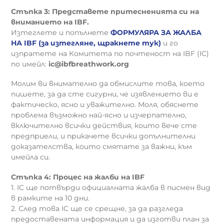
Стъпка 3: Представете притесненията си на
вниманието на IBF.
Изтеглете и попълнете
ФОРМУЛЯРА ЗА ЖАЛБА
НА IBF (за изтегляне, щракнете тук)
и го
изпратете на Комитета по почтеност на IBF (IC)
по имейл:
ic@ibfbreathwork.org
Молим ви внимателно да обмислите това, което
пишете, за да сте сигурни, че изявлението ви е
фактическо, ясно и уважително. Моля, обяснете
проблема възможно най-ясно и изчерпателно,
включително всички действия, които вече сте
предприели, и прикачете всички допълнителни
доказателства, които смятате за важни, към
имейла си.
Стъпка 4: Процес на жалби на IBF
1. IC ще потвърди официалната жалба в писмен вид
в рамките на 10 дни.
2. След това IC ще се срещне, за да разгледа
предоставената информация и да изготви план за