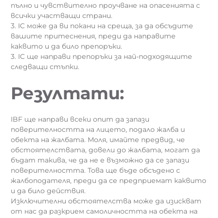
пълно и чувствително проучване на опасенията с
всички участващи страни.
3. IC може да ви покани на среща, за да обсъдите
вашите притеснения, преди да направите
каквито и да било препоръки.
3. IC ще направи препоръки за най-подходящите
следващи стъпки.
Резултати:
IBF ще направи всеки опит да запази
поверителността на лицето, подало жалба и
обекта на жалбата. Моля, имайте предвид, че
обстоятелствата, довели до жалбата, могат да
бъдат такива, че да не е възможно да се запази
поверителността. Това ще бъде обсъдено с
жалбоподателя, преди да се предприемат каквито
и да било действия.
Изключителни обстоятелства може да изискват
от нас да разкрием самоличността на обекта на