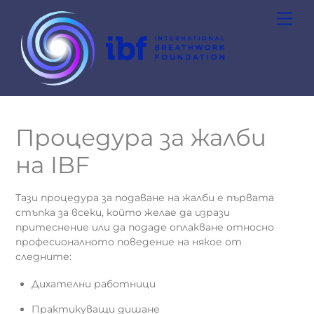
Skip
Men
to
content
Процедура за жалби
на IBF
Тази процедура за подаване на жалби е първата
стъпка за всеки, който желае да изрази
притеснение или да подаде оплакване относно
професионалното поведение на някое от
следните:
Дихателни работници
Практикуващи дишане