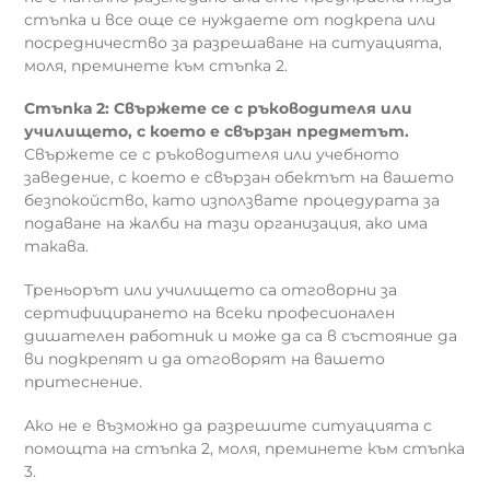
стъпка и все още се нуждаете от подкрепа или
посредничество за разрешаване на ситуацията,
моля, преминете към стъпка 2.
Стъпка 2: Свържете се с ръководителя или
училището, с което е свързан предметът.
Свържете се с ръководителя или учебното
заведение, с което е свързан обектът на вашето
безпокойство, като използвате процедурата за
подаване на жалби на тази организация, ако има
такава.
Треньорът или училището са отговорни за
сертифицирането на всеки професионален
дишателен работник и може да са в състояние да
ви подкрепят и да отговорят на вашето
притеснение.
Ако не е възможно да разрешите ситуацията с
помощта на стъпка 2, моля, преминете към стъпка
3.