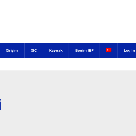
Girişim
GIC
Kaynak
Benim IBF
Log In
İ