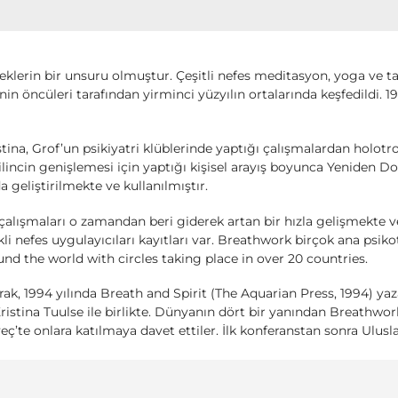
klerin bir unsuru olmuştur. Çeşitli nefes meditasyon, yoga ve ta
 öncüleri tarafından yirminci yüzyılın ortalarında keşfedildi. 196
tina, Grof’un psikiyatri klüblerinde yaptığı çalışmalardan holotrop
ilincin genişlemesi için yaptığı kişisel arayış boyunca Yeniden D
 geliştirilmekte ve kullanılmıştır.
çalışmaları o zamandan beri giderek artan bir hızla gelişmekte 
ikli nefes uygulayıcıları kayıtları var. Breathwork birçok ana psiko
 the world with circles taking place in over 20 countries.
k, 1994 yılında Breath and Spirit (The Aquarian Press, 1994) ya
istina Tuulse ile birlikte. Dünyanın dört bir yanından Breathwork
eç’te onlara katılmaya davet ettiler. İlk konferanstan sonra Ulusl