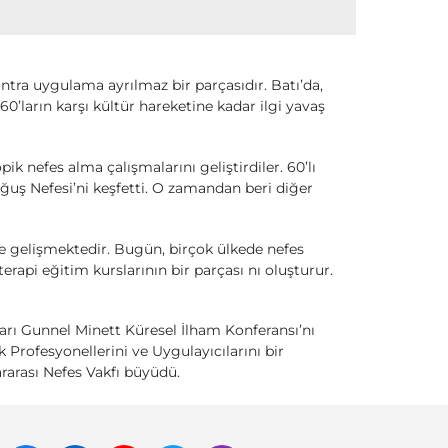
ntra uygulama ayrılmaz bir parçasıdır. Batı’da,
0’ların karşı kültür hareketine kadar ilgi yavaş
ik nefes alma çalışmalarını geliştirdiler. 60’lı
oğuş Nefesi’ni keşfetti. O zamandan beri diğer
ve gelişmektedir. Bugün, birçok ülkede nefes
terapi eğitim kurslarının bir parçası nı oluşturur.
zarı Gunnel Minett Küresel İlham Konferansı’nı
 Profesyonellerini ve Uygulayıcılarını bir
ararası Nefes Vakfı büyüdü.