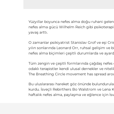
Yüzyıllar boyunca nefes alma doğu ruhani gelene
nefes alma gücü Wilhelm Reich gibi psikoterapinin
yavaş arttı.
O zamanlar psikiyatrist Stanislav Grof ve eşi Cris
yılın sonlarında Leonard Orr, ruhsal gelişim ve b
nefes alma biçimleri çeşitli durumlarda ve ayarda
Tüm zengin ve çeşitli formlarında çağdaş nefes 
odaklı terapistler kendi ulusal dernekler ve nitel
The Breathing Circle movement has spread around
Bu uluslararası hareket göz önünde bulundurulara
kurdu. İsveçli Rebirthers Bo Walstrom ve Lena Kr
haftalık nefes alma, paylaşma ve eğlence için İsv