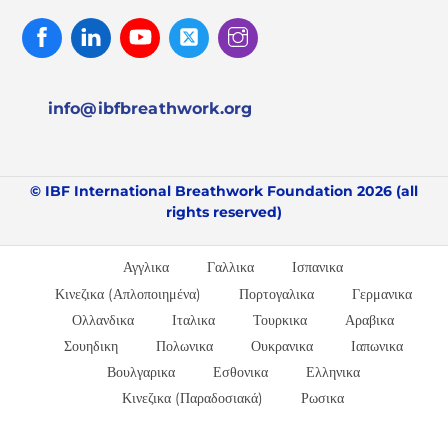
Facebook
Linked
Youtube
Twitter
Instagram
In
info@ibfbreathwork.org
© IBF International Breathwork Foundation 2026 (all
rights reserved)
Αγγλικα
Γαλλικα
Ισπανικα
Κινεζικα (Απλοποιημένα)
Πορτογαλικα
Γερμανικα
Ολλανδικα
Ιταλικα
Τουρκικα
Αραβικα
Σουηδικη
Πολωνικα
Ουκρανικα
Ιαπωνικα
Βουλγαρικα
Εσθονικα
Ελληνικα
Κινεζικα (Παραδοσιακά)
Ρωσικα