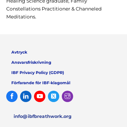
Healing Science graduate, Family
Constellations Practitioner & Channeled
Meditations.
Avtryck
Ansvarsfriskrivning
IBF Privacy Policy (GDPR)
Förfarande för IBF-klagomål
Facebook
Linked
Youtube
Twitter
Instagram
In
info@ibfbreathwork.org